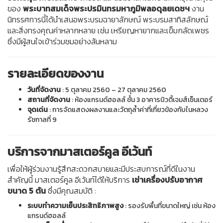
กับ มาสเตอร์คูล อีเว้นท์
เช่าเครื่องปรับอากาศ โดย มาสเตอร์คูล อีเว้นท์ ที่ได้มีส่วนร่วมในงาน
นิทรรศการ
“
IN LOVING MEMORY HIS MAJESTY BHUMIBOL
ADULYADEJ “
ซึ่งจัดโดย
Beauty Gems
นำโดย
คุณสุริยน ศรี
อรทัยกุล
เพื่อเฉลิมพระเกียรติ และน้อมรำลึกในพระมหากรุณาธิคุณ
ของ
พระบาทสมเด็จพระปรมินทรมหาภูมิพลอดุลยเดชฯ
งาน
นิทรรศการนี้ได้นำเสนอพระบรมฉายาลักษณ์ พระบรมสาทิสลักษณ์
และสิ่งทรงคุณค่าหลากหลาย เช่น เหรียญหายากและเข็มกลัดเพชร
ซึ่งมีผู้สนใจเข้าร่วมชมอย่างล้นหลาม
รายละเอียดของงาน
วันที่จัดงาน
: 5 ตุลาคม 2560 – 27 ตุลาคม 2560
สถานที่จัดงาน
: ห้องแกรนด์ฮอลล์ ชั้น 3 อาคารบิวตี้เจมส์เซ็นเตอร์
จุดเด่น
: การจัดแสดงผลงานและวัตถุล้ำค่าที่เกี่ยวข้องกับในหลวง
รัชกาลที่ 9
บริการจากมาสเตอร์คูล อีเว้นท์