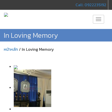
Call: 0922235192
Toggle
navigati
In Loving Memory
หน้าหลัก
/
In Loving Memory