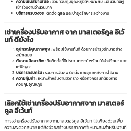
เพื่อให้ผู้ร่วมงานรู้สึกสะดวกสบายและมีประสบการณ์ที่ดีในงาน
สำคัญนี้ มาสเตอร์คูล อีเว้นท์ได้ให้บริการ
เช่าเครื่องปรับอากาศ
ขนาด 5 ตัน
ซึ่งมีคุณสมบัติ :
ระบบทำความเย็นประสิทธิภาพสูง
: รองรับพื้นที่ขนาดใหญ่ เช่น ห้อง
แกรนด์ฮอลล์
ความเย็นสม่ำเสมอ
: ช่วยควบคุมอุณหภูมิให้เหมาะสม แม้ในวันที่มีผู้
เข้าร่วมงานจำนวนมาก
บริการครบวงจร
: ติดตั้ง ดูแล และบำรุงรักษาระหว่างงาน
เช่าเครื่องปรับอากาศ จาก มาสเตอร์คูล อีเว้
นท์ ดียังไง
อุปกรณ์คุณภาพสูง
: พร้อมใช้งานทันที ด้วยการบำรุงรักษาอย่าง
สม่ำเสมอ
ทีมงานมืออาชีพ
: ทีมติดตั้งที่มีประสบการณ์ พร้อมให้คำปรึกษา และ
แก้ปัญหา
บริการครบครัน
: รวมการจัดส่ง ติดตั้ง และดูแลหลังการใช้งาน
ความคุ้มค่า
: เหมาะสำหรับงานชั่วคราว หรือกิจกรรมที่ต้องการ
ควบคุมอุณหภูมิ