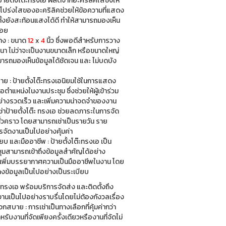
้ายตั้งโต๊ะทรงเอ ผลิตจากอะคริลิคใสซึ่งให้
ร่งใสของอะคริลิคช่วยให้ข้อความที่แสดง
ทั้งยังสะท้อนแสงได้ดี ทำให้สามารถมองเห็น
้อย
าง : ขนาด
12
x
4
นิ้ว ซึ่งพอดีสำหรับการวาง
มนา ไม่ว่าจะเป็นงานขนาดเล็ก หรือขนาดใหญ่
ามารถมองเห็นข้อมูลได้ชัดเจน และ ไม่บดบัง
รยาย : ป้ายตั้งโต๊ะทรงเอนิยมใช้ในการแสดง
รือตำแหน่งในงานประชุม ซึ่งช่วยให้ผู้เข้าร่วม
่างรวดเร็ว และเพิ่มความน่าจดจำของงาน
ช่าป้ายตั้งโต๊ะ ทรงเอ ช่วยลดภาระในการจัด
ั่วคราว โดยสามารถเช่าเป็นรายวัน ราย
รจัดงานเป็นไปอย่างคุ้มค่า
ยบ และมืออาชีพ : ป้ายตั้งโต๊ะทรงเอ เป็น
ระชุมสามารถเข้าถึงข้อมูลสำคัญได้อย่าง
ังเพิ่มบรรยากาศความเป็นมืออาชีพในงาน โดย
งข้อมูลเป็นไปอย่างเป็นระเบียบ
ต๊ะทรงเอ พร้อมบริการจัดส่ง และติดตั้งถึง
งานเป็นไปอย่างราบรื่นโดยไม่ต้องกังวลเรื่อง
าย : การเช่าเป็นทางเลือกที่คุ้มค่ากว่า
ับงานที่จัดเพียงครั้งเดียวหรืองานที่จัดไม่