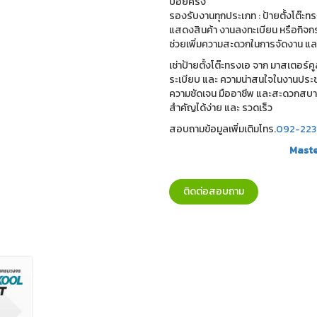
บ่อยครั้ง
รองรับงานทุกประเภท : ป้ายตั้งโต๊ะ
แสดงสินค้า งานลงทะเบียน หรือกิจกร
ช่วยเพิ่มความสะดวกในการจัดงาน และปร
เช่าป้ายตั้งโต๊ะทรงเอ จาก มาสเตอร์คูล
ระเบียบ และ ความน่าสนใจในงานประช
ความชัดเจน มืออาชีพ และสะดวกสบาย ช
สำคัญได้ง่าย และ รวดเร็ว
สอบถามข้อมูลเพิ่มเติมโทร.
092-223
Maste
ติดต่อสอบถาม