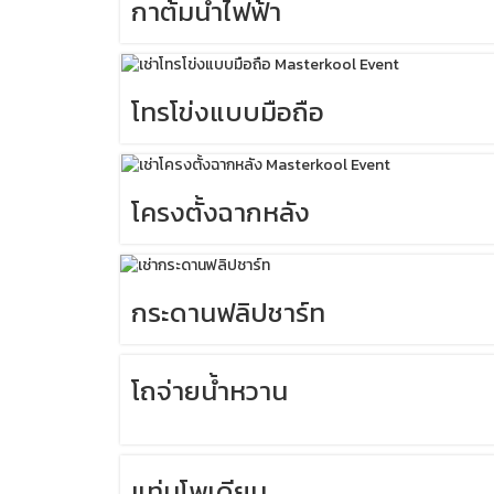
กาต้มน้ำไฟฟ้า
โทรโข่งแบบมือถือ
โครงตั้งฉากหลัง
กระดานฟลิปชาร์ท
โถจ่ายน้ำหวาน
แท่นโพเดียม