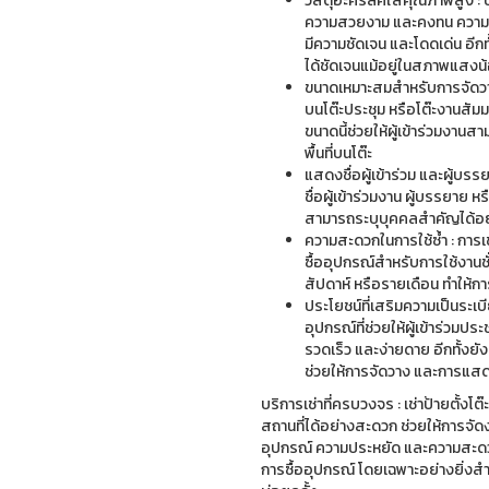
วัสดุอะคริลิคใสคุณภาพสูง : ป
ความสวยงาม และคงทน ความโป
มีความชัดเจน และโดดเด่น อีก
ได้ชัดเจนแม้อยู่ในสภาพแสงน
ขนาดเหมาะสมสำหรับการจัดว
บนโต๊ะประชุม หรือโต๊ะงานสัม
ขนาดนี้ช่วยให้ผู้เข้าร่วมงานส
พื้นที่บนโต๊ะ
แสดงชื่อผู้เข้าร่วม และผู้บร
ชื่อผู้เข้าร่วมงาน ผู้บรรยาย ห
สามารถระบุบุคคลสำคัญได้อย
ความสะดวกในการใช้ซ้ำ : การเ
ซื้ออุปกรณ์สำหรับการใช้งานช
สัปดาห์ หรือรายเดือน ทำให้กา
ประโยชน์ที่เสริมความเป็นระเบี
อุปกรณ์ที่ช่วยให้ผู้เข้าร่วมป
รวดเร็ว และง่ายดาย อีกทั้งย
ช่วยให้การจัดวาง และการแสด
บริการเช่าที่ครบวงจร : เช่าป้ายตั้งโ
สถานที่ได้อย่างสะดวก ช่วยให้การจัด
อุปกรณ์ ความประหยัด และความสะดวกสบ
การซื้ออุปกรณ์ โดยเฉพาะอย่างยิ่งสำหร