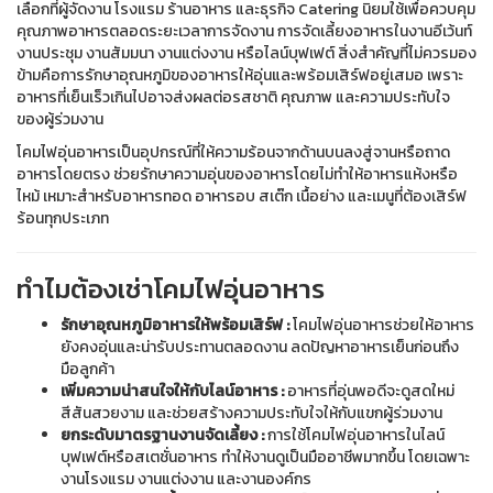
เลือกที่ผู้จัดงาน โรงแรม ร้านอาหาร และธุรกิจ Catering นิยมใช้เพื่อควบคุม
คุณภาพอาหารตลอดระยะเวลาการจัดงาน การจัดเลี้ยงอาหารในงานอีเว้นท์
งานประชุม งานสัมมนา งานแต่งงาน หรือไลน์บุฟเฟต์ สิ่งสำคัญที่ไม่ควรมอง
ข้ามคือการรักษาอุณหภูมิของอาหารให้อุ่นและพร้อมเสิร์ฟอยู่เสมอ เพราะ
อาหารที่เย็นเร็วเกินไปอาจส่งผลต่อรสชาติ คุณภาพ และความประทับใจ
ของผู้ร่วมงาน
โคมไฟอุ่นอาหารเป็นอุปกรณ์ที่ให้ความร้อนจากด้านบนลงสู่จานหรือถาด
อาหารโดยตรง ช่วยรักษาความอุ่นของอาหารโดยไม่ทำให้อาหารแห้งหรือ
ไหม้ เหมาะสำหรับอาหารทอด อาหารอบ สเต๊ก เนื้อย่าง และเมนูที่ต้องเสิร์ฟ
ร้อนทุกประเภท
ทำไมต้องเช่าโคมไฟอุ่นอาหาร
รักษาอุณหภูมิอาหารให้พร้อมเสิร์ฟ :
โคมไฟอุ่นอาหารช่วยให้อาหาร
ยังคงอุ่นและน่ารับประทานตลอดงาน ลดปัญหาอาหารเย็นก่อนถึง
มือลูกค้า
เพิ่มความน่าสนใจให้กับไลน์อาหาร :
อาหารที่อุ่นพอดีจะดูสดใหม่
สีสันสวยงาม และช่วยสร้างความประทับใจให้กับแขกผู้ร่วมงาน
ยกระดับมาตรฐานงานจัดเลี้ยง :
การใช้โคมไฟอุ่นอาหารในไลน์
บุฟเฟต์หรือสเตชั่นอาหาร ทำให้งานดูเป็นมืออาชีพมากขึ้น โดยเฉพาะ
งานโรงแรม งานแต่งงาน และงานองค์กร