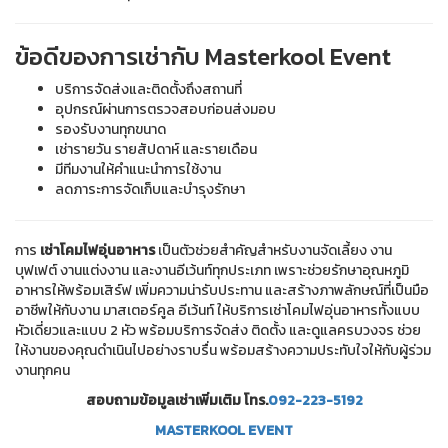
ข้อดีของการเช่ากับ Masterkool Event
บริการจัดส่งและติดตั้งถึงสถานที่
อุปกรณ์ผ่านการตรวจสอบก่อนส่งมอบ
รองรับงานทุกขนาด
เช่ารายวัน รายสัปดาห์ และรายเดือน
มีทีมงานให้คำแนะนำการใช้งาน
ลดภาระการจัดเก็บและบำรุงรักษา
การ
เช่าโคมไฟอุ่นอาหาร
เป็นตัวช่วยสำคัญสำหรับงานจัดเลี้ยง งาน
บุฟเฟต์ งานแต่งงาน และงานอีเว้นท์ทุกประเภท เพราะช่วยรักษาอุณหภูมิ
อาหารให้พร้อมเสิร์ฟ เพิ่มความน่ารับประทาน และสร้างภาพลักษณ์ที่เป็นมือ
อาชีพให้กับงาน มาสเตอร์คูล อีเว้นท์ ให้บริการเช่าโคมไฟอุ่นอาหารทั้งแบบ
หัวเดี่ยวและแบบ 2 หัว พร้อมบริการจัดส่ง ติดตั้ง และดูแลครบวงจร ช่วย
ให้งานของคุณดำเนินไปอย่างราบรื่น พร้อมสร้างความประทับใจให้กับผู้ร่วม
งานทุกคน
สอบถามข้อมูลเช่าเพิ่มเติม โทร.
092-223-5192
MASTERKOOL
EVENT