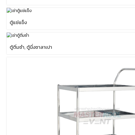
ตู้แช่แข็ง
ตู้ติ่มซำ, ตู้นึ่งซาลาเปา