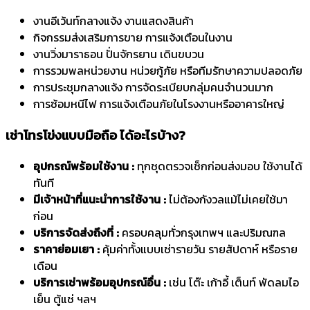
งานอีเว้นท์กลางแจ้ง งานแสดงสินค้า
กิจกรรมส่งเสริมการขาย การแจ้งเตือนในงาน
งานวิ่งมาราธอน ปั่นจักรยาน เดินขบวน
การรวมพลหน่วยงาน หน่วยกู้ภัย หรือทีมรักษาความปลอดภัย
การประชุมกลางแจ้ง การจัดระเบียบกลุ่มคนจำนวนมาก
การซ้อมหนีไฟ การแจ้งเตือนภัยในโรงงานหรืออาคารใหญ่
เช่าโทรโข่งแบบมือถือ ได้อะไรบ้าง?
อุปกรณ์พร้อมใช้งาน :
ทุกชุดตรวจเช็กก่อนส่งมอบ ใช้งานได้
ทันที
มีเจ้าหน้าที่แนะนำการใช้งาน :
ไม่ต้องกังวลแม้ไม่เคยใช้มา
ก่อน
บริการจัดส่งถึงที่ :
ครอบคลุมทั่วกรุงเทพฯ และปริมณฑล
ราคาย่อมเยา :
คุ้มค่าทั้งแบบเช่ารายวัน รายสัปดาห์ หรือราย
เดือน
บริการเช่าพร้อมอุปกรณ์อื่น :
เช่น โต๊ะ เก้าอี้ เต็นท์ พัดลมไอ
เย็น ตู้แช่ ฯลฯ