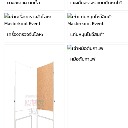
ยางชะลอความเร็ว
แผงกั้นจราจร แบบยืดหดได้
เครื่องตรวจจับโลหะ
แท่นหมุนโชว์สินค้า
หม้อต้มกาแฟ