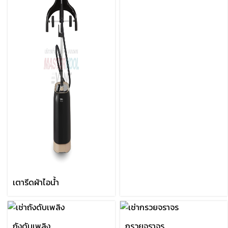
เตารีดผ้าไอน้ำ
ถังดับเพลิง
กรวยจราจร