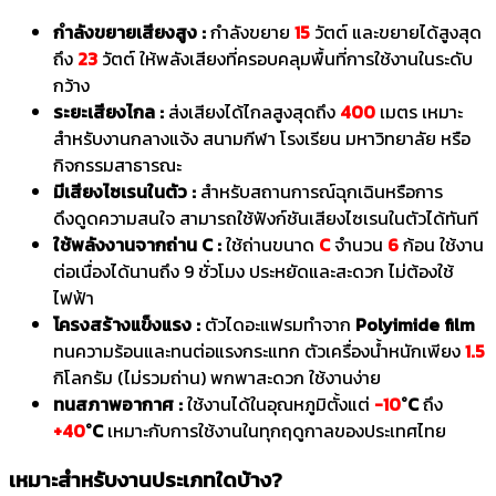
กำลังขยายเสียงสูง :
กำลังขยาย
15
วัตต์ และขยายได้สูงสุด
ถึง
23
วัตต์ ให้พลังเสียงที่ครอบคลุมพื้นที่การใช้งานในระดับ
กว้าง
ระยะเสียงไกล :
ส่งเสียงได้ไกลสูงสุดถึง
400
เมตร เหมาะ
สำหรับงานกลางแจ้ง สนามกีฬา โรงเรียน มหาวิทยาลัย หรือ
กิจกรรมสาธารณะ
มีเสียงไซเรนในตัว :
สำหรับสถานการณ์ฉุกเฉินหรือการ
ดึงดูดความสนใจ สามารถใช้ฟังก์ชันเสียงไซเรนในตัวได้ทันที
ใช้พลังงานจากถ่าน C :
ใช้ถ่านขนาด
C
จำนวน
6
ก้อน ใช้งาน
ต่อเนื่องได้นานถึง 9 ชั่วโมง ประหยัดและสะดวก ไม่ต้องใช้
ไฟฟ้า
โครงสร้างแข็งแรง :
ตัวไดอะแฟรมทำจาก
Polyimide film
ทนความร้อนและทนต่อแรงกระแทก ตัวเครื่องน้ำหนักเพียง
1.5
กิโลกรัม (ไม่รวมถ่าน) พกพาสะดวก ใช้งานง่าย
ทนสภาพอากาศ :
ใช้งานได้ในอุณหภูมิตั้งแต่
-10
°C
ถึง
+40
°C
เหมาะกับการใช้งานในทุกฤดูกาลของประเทศไทย
เหมาะสำหรับงานประเภทใดบ้าง?