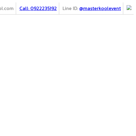
ol.com
Call: 0922235192
Line ID:
@masterkoolevent